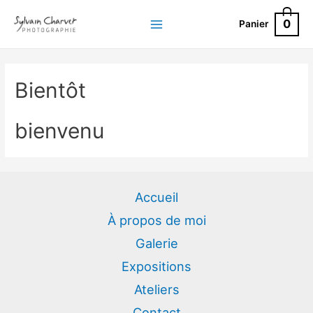
Aller
0
Panier
au
Main
contenu
Menu
Bientôt
bienvenu
Accueil
À propos de moi
Galerie
Expositions
Ateliers
Contact